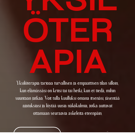
YKSIL
ÖTER
APIA
Yksilöterapia tarjoaa turvallisen ja empaattisen tilan silloin,
kun elämässäsi on kriisi tai tai hetki, kun et tiedä, mihin
suuntaan jatkaa. Voit tulla kuulluksi omana itsenäsi, jäsentää
ajatuksiasi ja löytää uusia näkökulmia, jotka auttavat
ottamaan seuraavia askeleita eteenpäin.
VARAA AIKA
OTA YHTEYTTÄ