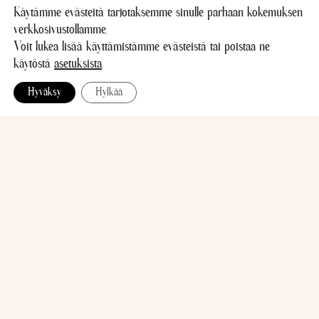
Käytämme evästeitä tarjotaksemme sinulle parhaan kokemuksen
verkkosivustollamme.
Voit lukea lisää käyttämistämme evästeistä tai poistaa ne
käytöstä
asetuksista
.
Hyväksy
Hylkää
yni vastanneista suosittelee yksilöterapiapalveluitani ja arvioi terapiaprosessin täys
KUKAAN EI
PÄRJÄÄ YKSIN
Joskus elämässä tulee eteen asioita, joiden yli ei