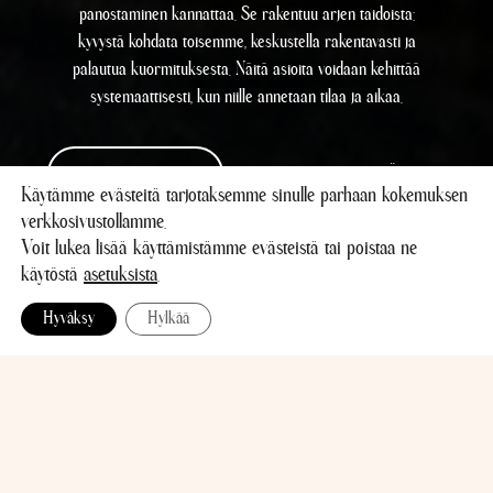
panostaminen kannattaa. Se rakentuu arjen taidoista:
kyvystä kohdata toisemme, keskustella rakentavasti ja
palautua kuormituksesta. Näitä asioita voidaan kehittää
systemaattisesti, kun niille annetaan tilaa ja aikaa.
REFERENSSIT
OTA YHTEYTTÄ
Käytämme evästeitä tarjotaksemme sinulle parhaan kokemuksen
verkkosivustollamme.
Voit lukea lisää käyttämistämme evästeistä tai poistaa ne
käytöstä
asetuksista
.
Hyväksy
Hylkää
HYVINVOINTI ON